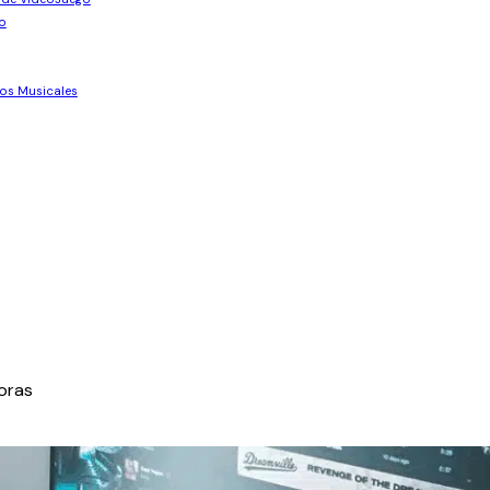
o
os Musicales
oras