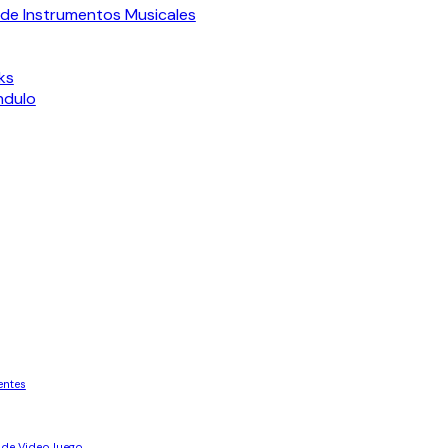
de Instrumentos Musicales
ks
ndulo
entes
 de VideoJuego