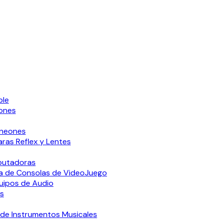
ple
ones
oneones
ras Reflex y Lentes
putadoras
a de Consolas de VideoJuego
uipos de Audio
s
de Instrumentos Musicales