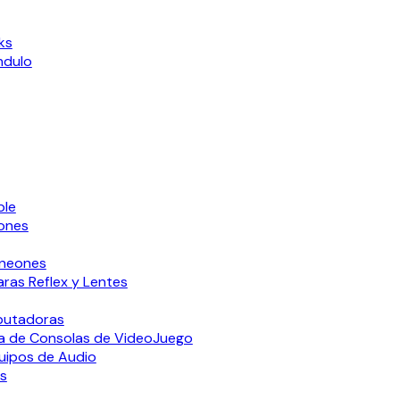
ks
ndulo
ple
ones
oneones
ras Reflex y Lentes
putadoras
a de Consolas de VideoJuego
uipos de Audio
s